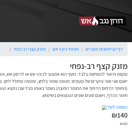
דף הבית
חנות מוצרים
תותחי כיבוי אש
מזנק קצף רב נפחי
מזנק קצף רב-נפחי
טקסט תיאור להמחשה בלבד: מטף הוא אמצעי לכיבוי אש או לריסון אש, וה
ישנם שני סוגי עיקרים של מַטְפִּים: מטפה שמור בלחץ, ומטפה מחולל לחץ
(החומר הדחוס הדוחף את החומר החוצה) נשמר באותו מכל שבו נמצא הגורם
חומר ההדף, וישנם סוגים שונים הנמצאים בשימוש.
הוספה לסל
₪
140
₪
190