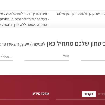
, יעניק לך ולמשפחתך זמן מילוט
- אינו מצריך חיבור לחשמל ופועל על
- בעל כפתור בדיקה עצמית ומתריע 
- התקנה פשוטה ללא צורך בחשמלאי
- מתאים לשימוש בתוך הבית ומומלץ 
- הנדסת אנוש מצוינת- מעוצב ופשו
יטחון שלכם מתחיל כאן
- אחריות לשנה למוצר (לא לסוללה)
לפגישה / ייעוץ, השאירו פרט
- המוצר מגיע עם סוללה והוראות ה
מרכז מידע
צרים
בקרוב