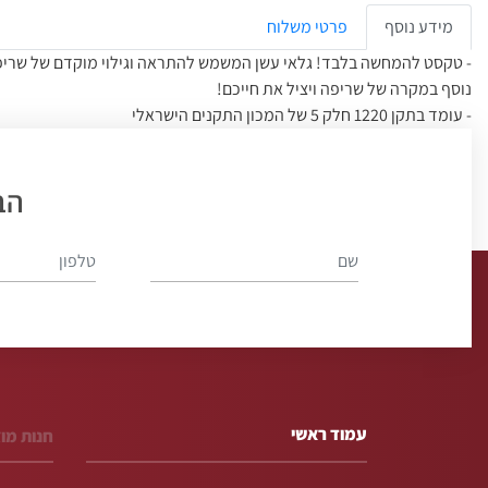
מידע נוסף
פרטי משלוח
- טקסט להמחשה בלבד! גלאי עשן המשמש להתראה וגילוי מוקדם של שריפה
נוסף במקרה של שריפה ויציל את חייכם!
- עומד בתקן 1220 חלק 5 של המכון התקנים הישראלי
- מתאים לתקן: EN 14604:2005/AC:2008
- פשוט וקל להתקנה ויעניק לך שלווה
הב
- בעת גילוי עשן, תשמע אזעקה חזקה
- מיועד לבית ולמשרד
עמוד ראשי
חנות מו