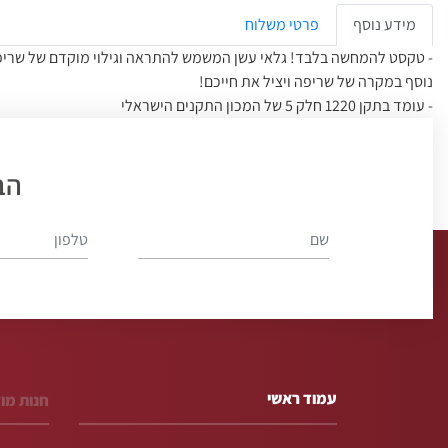
מידע נוסף
פרטי משלוח
- טקסט להמחשה בלבד! גלאי עשן המשמש להתראה וגילוי מוקדם של שריפה
נוסף במקרה של שריפה ויציל את חייכם!
- עומד בתקן 1220 חלק 5 של המכון התקנים הישראלי
- מתאים לתקן: EN 14604:2005/AC:2008
- פשוט וקל להתקנה ויעניק לך שלווה
הב
- בעת גילוי עשן, תשמע אזעקה חזקה
- מיועד לבית ולמשרד
עמוד ראשי
חנות מו