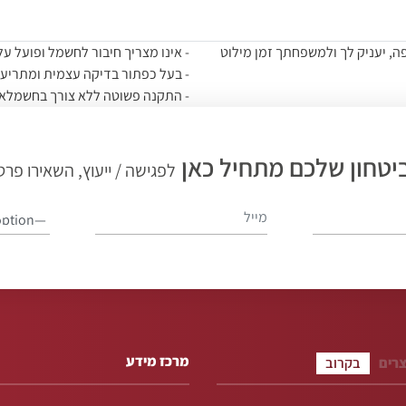
, יעניק לך ולמשפחתך זמן מילוט
- אינו מצריך חיבור לחשמל ופועל על
- בעל כפתור בדיקה עצמית ומתריע 
- התקנה פשוטה ללא צורך בחשמלאי
- מתאים לשימוש בתוך הבית ומומלץ 
- הנדסת אנוש מצוינת- מעוצב ופשו
יטחון שלכם מתחיל כאן
- אחריות לשנה למוצר (לא לסוללה)
לפגישה / ייעוץ, השאירו פרט
- המוצר מגיע עם סוללה והוראות ה
מרכז מידע
צרים
בקרוב