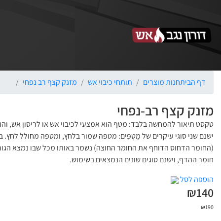
דף הבית
חנות מוצרים
תותחי כיבוי אש
מזנק קצף רב נפחי
מזנק קצף רב-נפחי
טקסט תיאור להמחשה בלבד: מטף הוא אמצעי לכיבוי אש או לריסון אש, וה
ישנם שני סוגי עיקרים של מַטְפִּים: מטפה שמור בלחץ, ומטפה מחולל לחץ
(החומר הדחוס הדוחף את החומר החוצה) נשמר באותו מכל שבו נמצא הגורם
חומר ההדף, וישנם סוגים שונים הנמצאים בשימוש.
הוספה לסל
₪
140
₪
190