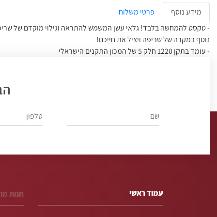
מידע נוסף
פרטי משלוח
- טקסט להמחשה בלבד! גלאי עשן המשמש להתראה וגילוי מוקדם של שריפה
נוסף במקרה של שריפה ויציל את חייכם!
- עומד בתקן 1220 חלק 5 של המכון התקנים הישראלי
- מתאים לתקן: EN 14604:2005/AC:2008
- פשוט וקל להתקנה ויעניק לך שלווה
הב
- בעת גילוי עשן, תשמע אזעקה חזקה
- מיועד לבית ולמשרד
עמוד ראשי
חנות מו