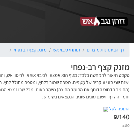
דף הבית
חנות מוצרים
תותחי כיבוי אש
מזנק קצף רב נפחי
מזנק קצף רב-נפחי
טקסט תיאור להמחשה בלבד: מטף הוא אמצעי לכיבוי אש או לריסון אש, וה
ישנם שני סוגי עיקרים של מַטְפִּים: מטפה שמור בלחץ, ומטפה מחולל לחץ
(החומר הדחוס הדוחף את החומר החוצה) נשמר באותו מכל שבו נמצא הגורם
חומר ההדף, וישנם סוגים שונים הנמצאים בשימוש.
הוספה לסל
₪
140
₪
190