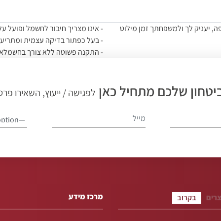
, יעניק לך ולמשפחתך זמן מילוט
- אינו מצריך חיבור לחשמל ופועל על
- בעל כפתור בדיקה עצמית ומתריע 
- התקנה פשוטה ללא צורך בחשמלאי
- מתאים לשימוש בתוך הבית ומומלץ 
- הנדסת אנוש מצוינת- מעוצב ופשו
יטחון שלכם מתחיל כאן
- אחריות לשנה למוצר (לא לסוללה)
לפגישה / ייעוץ, השאירו פרט
- המוצר מגיע עם סוללה והוראות ה
מרכז מידע
צרים
בקרוב